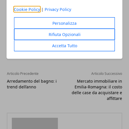
grande successo.
Cookie Policy
|
Privacy Policy
Personalizza
Rifiuta Opzionali
Facebook
Twitter
Whatsapp
Accetta Tutto
Articolo Precedente
Articolo Successivo
Arredamento del bagno: i
Mercato immobiliare in
trend dell’anno
Emilia-Romagna: il costo
delle case da acquistare e
affittare