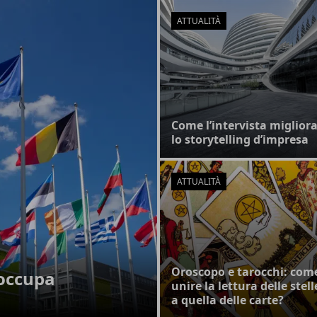
ATTUALITÀ
Come l’intervista miglior
lo storytelling d’impresa
ATTUALITÀ
Oroscopo e tarocchi: com
i occupa
unire la lettura delle stell
a quella delle carte?