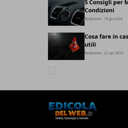
5 Consigli per 
Condizioni
Redazione
- 19 giu 2024
Cosa fare in ca
utili
Redazione
- 22 apr 2024
Articolo Successivo