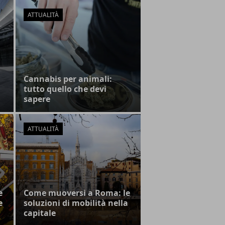
ATTUALITÀ
Cannabis per animali:
a
tutto quello che devi
sapere
ATTUALITÀ
e
Come muoversi a Roma: le
e
soluzioni di mobilità nella
capitale