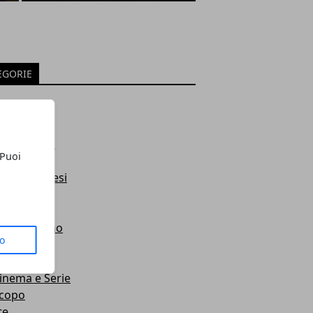
EGORIE
lità
ng
e Giardino
 Puoi
ssere
ty & Cosmesi
ca
giornissimo
to
onaggi
te
Cinema e Serie
copo
te