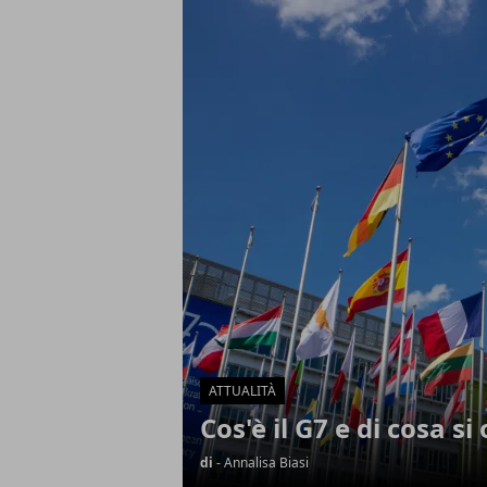
Articoli in Evidenza
ATTUALITÀ
Cos'è il G7 e di cosa s
di
- Annalisa Biasi