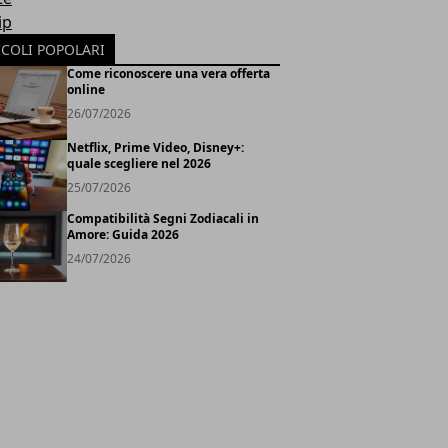
ip
ICOLI POPOLARI
Come riconoscere una vera offerta
online
26/07/2026
Netflix, Prime Video, Disney+:
quale scegliere nel 2026
25/07/2026
Compatibilità Segni Zodiacali in
Amore: Guida 2026
24/07/2026