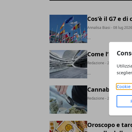
Cos'è il G7 e di
Annalisa Biasi
- 08 lug 202
...
Cons
Come l’intervis
Redazione
- 23 gen 2026
Utilizzi
sceglie
...
Cookie 
Cannabis per an
Redazione
- 20 mag 2025
Oroscopo e taro