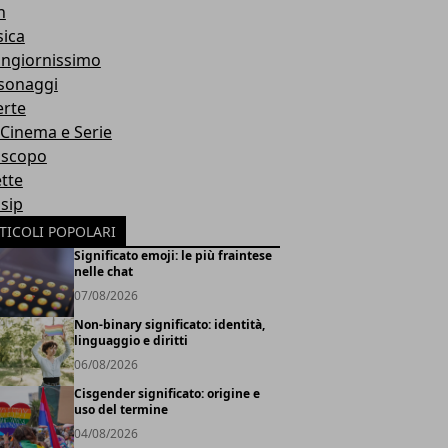
h
ica
ngiornissimo
sonaggi
erte
, Cinema e Serie
scopo
ette
sip
TICOLI POPOLARI
Significato emoji: le più fraintese
nelle chat
07/08/2026
Non-binary significato: identità,
linguaggio e diritti
06/08/2026
Cisgender significato: origine e
uso del termine
04/08/2026