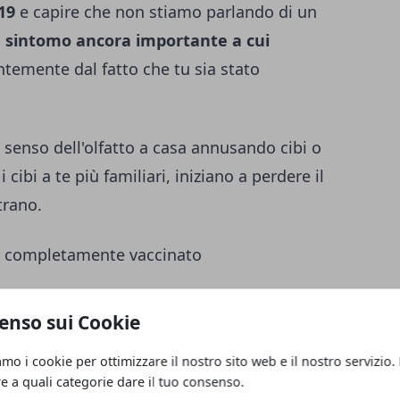
-19
e capire che non stiamo parlando di un
 sintomo ancora importante a cui
temente dal fatto che tu sia stato
o senso dell'olfatto a casa annusando cibi o
cibi a te più familiari, iniziano a perdere il
trano.
i completamente vaccinato
do un ottimo lavoro nel ridurre malattie
enso sui Cookie
ncora prendere e trasmettere il virus anche
amo i cookie per ottimizzare il nostro sito web e il nostro servizio.
re a quali categorie dare il tuo consenso.