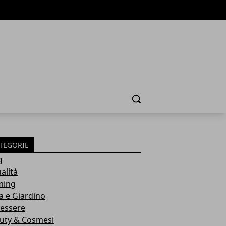
Cerca
TEGORIE
g
alità
ming
a e Giardino
essere
uty & Cosmesi