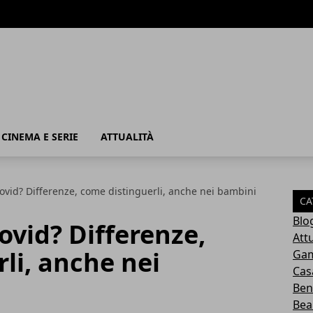
, CINEMA E SERIE
ATTUALITÀ
ovid? Differenze, come distinguerli, anche nei bambini
CA
Blo
ovid? Differenze,
Attu
li, anche nei
Ga
Cas
Ben
Bea