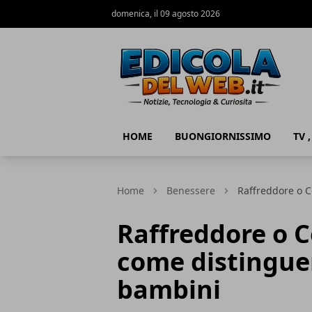
domenica, il 09 agosto 2026
Edicola del Web
HOME
BUONGIORNISSIMO
TV 
Home
Benessere
Raffreddore o C
Raffreddore o C
come distinguer
bambini