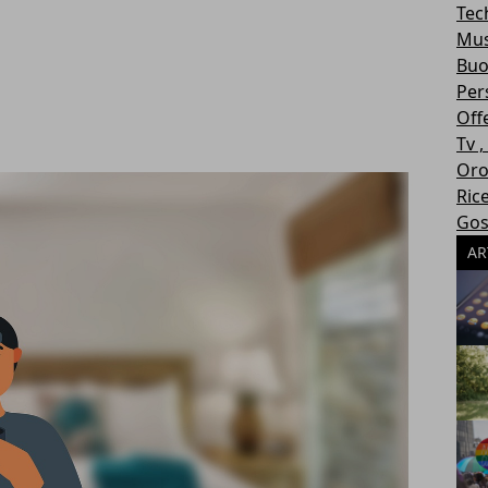
Tec
Mus
Buo
Per
Off
Tv 
Oro
Ric
Gos
AR