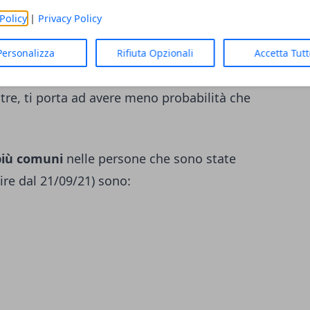
 prende il Covid, i dati mostrano che le
Policy
|
Privacy Policy
3 dosi, sono meno malate o non arrivano
, e
guariscono più velocemente di quelle
Personalizza
Rifiuta Opzionali
Accetta Tut
 vaccino
.
tre, ti porta ad avere meno probabilità che
più comuni
nelle persone che sono state
re dal 21/09/21) sono: