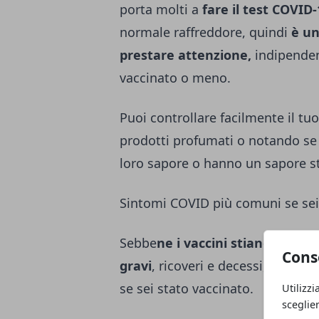
porta molti a
fare il test COVID
normale raffreddore, quindi
è un
prestare attenzione,
indipenden
vaccinato o meno.
Puoi controllare facilmente il tu
prodotti profumati o notando se i 
loro sapore o hanno un sapore s
Sintomi COVID più comuni se se
Sebbe
ne i vaccini stiano facen
Cons
gravi
, ricoveri e decessi, puoi a
se sei stato vaccinato.
Utilizzi
sceglie