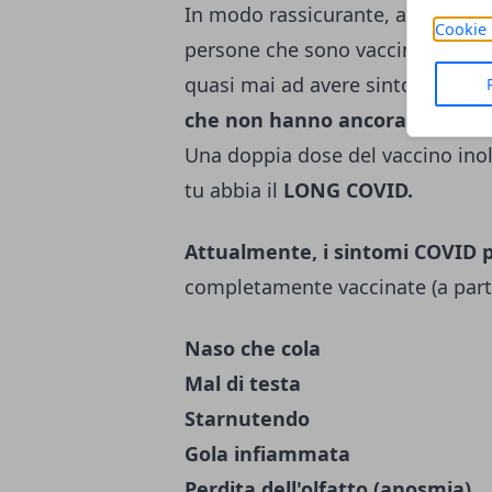
In modo rassicurante, anche se si
Cookie 
persone che sono vaccinate con 
quasi mai ad avere sintomi gravi
che non hanno ancora avuto il
Una doppia dose del vaccino inol
tu abbia il
LONG COVID.
Attualmente, i sintomi COVID 
completamente vaccinate (a parti
Naso che cola
Mal di testa
Starnutendo
Gola infiammata
Perdita dell'olfatto (anosmia)