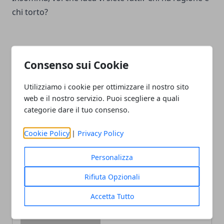
chi torto?
Consenso sui Cookie
Facebook
Twitter
Whatsapp
Utilizziamo i cookie per ottimizzare il nostro sito
web e il nostro servizio. Puoi scegliere a quali
categorie dare il tuo consenso.
Articolo Precedente
Articolo Successivo
Cookie Policy
|
Privacy Policy
La prossima sfida su
La Pupa e il secchione chi è
Twitter di Elon Musk: si è
uscito ieri sera 26 aprile
Personalizza
descritto come un
2022
"assolutista della libertà di
Rifiuta Opzionali
parola"
Accetta Tutto