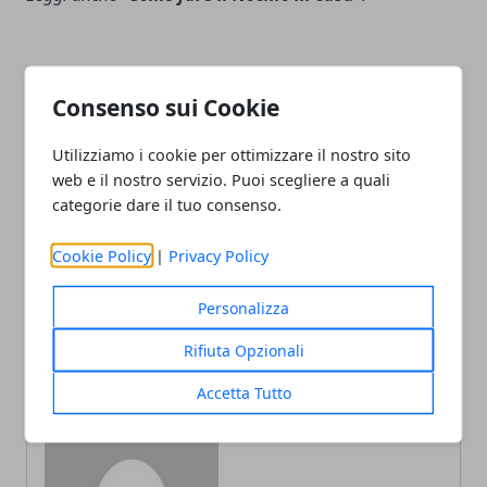
Consenso sui Cookie
Facebook
Twitter
Whatsapp
Utilizziamo i cookie per ottimizzare il nostro sito
web e il nostro servizio. Puoi scegliere a quali
categorie dare il tuo consenso.
Cookie Policy
|
Privacy Policy
Articolo Precedente
Articolo Successivo
Buongiorno e Buona
Air Breeze condizionatore
Domenica 25 giugno:
portatile come funziona?
Personalizza
immagini nuove 2022
Costo e recensioni
Rifiuta Opzionali
Accetta Tutto