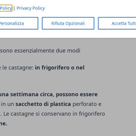
andi frutti hanno un guscio duro e lucido
Policy
|
Privacy Policy
 commestibile.
ne contengono pochissimi grassi.
Sono
Personalizza
Rifiuta Opzionali
Accetta Tut
 di
fibre alimentari.
i sono essenzialmente due modi
e le castagne:
in frigorifero o nel
una settimana circa, possono essere
 in un
sacchetto di plastica
perforato e
o. Le castagne si conservano in frigorifero
ne.