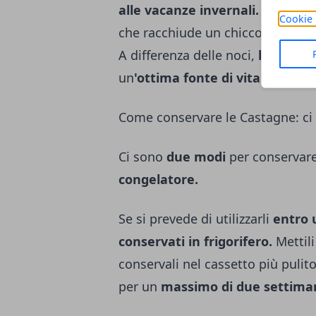
alle vacanze invernali.
Questi gr
Cookie 
che racchiude un chicco dolce e
A differenza delle noci,
le castag
un
'ottima fonte di vitamina C
e
Come conservare le Castagne: c
Ci sono
due modi
per conservar
congelatore.
Se si prevede di utilizzarli
entro 
conservati in frigorifero.
Mettili
conservali nel cassetto più pulit
per un
massimo di due settima