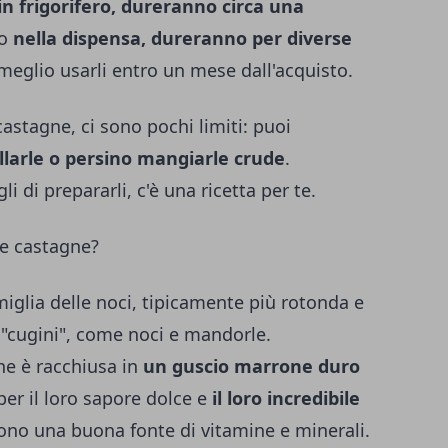
in frigorifero, dureranno circa una
do
nella dispensa, dureranno per diverse
 meglio usarli entro un mese dall'acquisto.
castagne, ci sono pochi limiti: puoi
frullarle o persino mangiarle crude
.
i di prepararli, c'è una ricetta per te.
e castagne?
iglia delle noci, tipicamente più rotonda e
ti "cugini", come noci e mandorle.
e è racchiusa in
un guscio marrone duro
per il loro sapore dolce e
il loro incredibile
sono una buona fonte di vitamine e minerali.