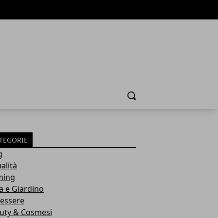
Cerca
TEGORIE
g
alità
ming
a e Giardino
essere
uty & Cosmesi