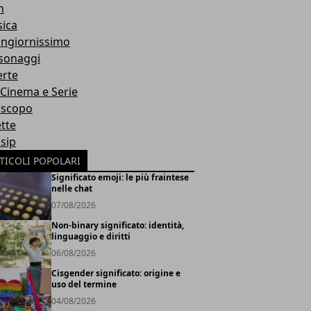
h
ica
ngiornissimo
sonaggi
erte
, Cinema e Serie
scopo
ette
sip
TICOLI POPOLARI
Significato emoji: le più fraintese
nelle chat
07/08/2026
Non-binary significato: identità,
linguaggio e diritti
06/08/2026
Cisgender significato: origine e
uso del termine
04/08/2026