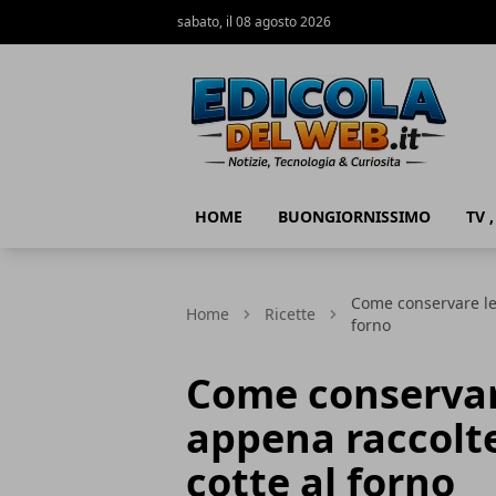
sabato, il 08 agosto 2026
Edicola del Web
HOME
BUONGIORNISSIMO
TV 
Come conservare le 
Home
Ricette
forno
Come conservar
appena raccolte,
cotte al forno