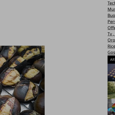
Tec
Mus
Buo
Per
Off
Tv 
Oro
Ric
Gos
AR