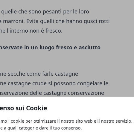
 quelle che sono pesanti per le loro
 marroni. Evita quelli che hanno gusci rotti
e l'interno non è fresco.
servate in un luogo fresco e asciutto
enso sui Cookie
amo i cookie per ottimizzare il nostro sito web e il nostro servizio.
astagne sono
re a quali categorie dare il tuo consenso.
tradizionalmente associate