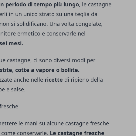
un periodo di tempo più lungo
, le castagne
erli in un unico strato su una teglia da
on si solidificano. Una volta congelate,
enitore ermetico e conservarle nel
sei mesi.
ue castagne, ci sono diversi modi per
tite, cotte a vapore o bollite.
zzate anche nelle
ricette
di ripieno della
pe e salse.
fresche
mettere le mani su alcune castagne fresche
o come conservarle.
Le castagne fresche