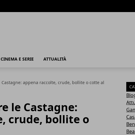
, CINEMA E SERIE
ATTUALITÀ
Castagne: appena raccolte, crude, bollite o cotte al
CA
Blo
Attu
e le Castagne:
Ga
 crude, bollite o
Cas
Ben
Bea