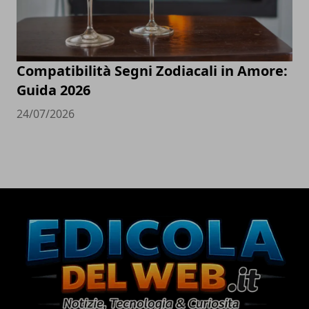
Compatibilità Segni Zodiacali in Amore:
Guida 2026
24/07/2026