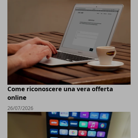
Come riconoscere una vera offerta
online
26/07/2026