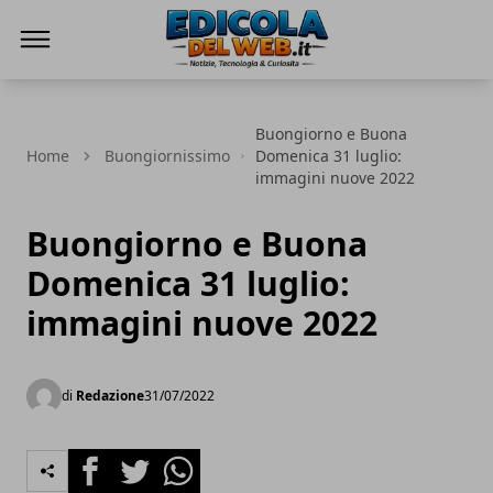
Edicola del Web
Buongiorno e Buona
Home
Buongiornissimo
Domenica 31 luglio:
immagini nuove 2022
Buongiorno e Buona
Domenica 31 luglio:
immagini nuove 2022
di
Redazione
31/07/2022
Facebook
Twitter
Whatsapp