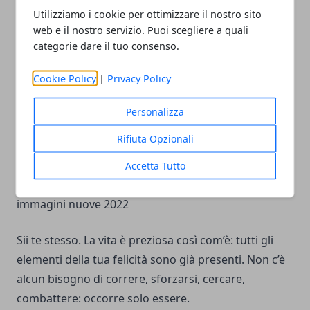
Utilizziamo i cookie per ottimizzare il nostro sito
è il momento presente, qui e ora.
web e il nostro servizio. Puoi scegliere a quali
(Thich Nhat Hanh)
categorie dare il tuo consenso.
Cookie Policy
|
Privacy Policy
Personalizza
Lascia andare qualsiasi cosa appesantisca il tuo
Rifiuta Opzionali
cuore! Buongiorno!
Accetta Tutto
Sii te stesso. La vita è preziosa così com’è: tutti gli
elementi della tua felicità sono già presenti. Non c’è
alcun bisogno di correre, sforzarsi, cercare,
combattere: occorre solo essere.