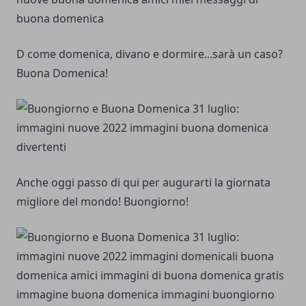
D come domenica, divano e dormire...sarà un caso?
Buona Domenica!
Anche oggi passo di qui per augurarti la giornata
migliore del mondo! Buongiorno!