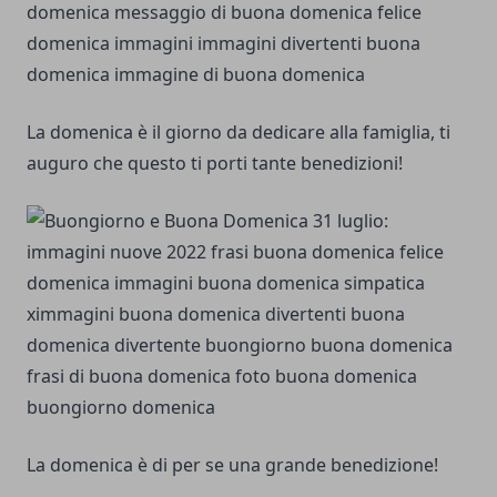
La domenica è il giorno da dedicare alla famiglia, ti
auguro che questo ti porti tante benedizioni!
La domenica è di per se una grande benedizione!