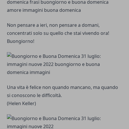
Non pensare a ieri, non pensare a domani,
concentrati solo su quello che stai vivendo ora!
Buongiorno!
Una vita è felice non quando mancano, ma quando
si conoscono le difficoltà.
(Helen Keller)