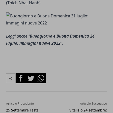
(Thich Nhat Hanh)
Leggi anche "
Buongiorno e Buona Domenica 24
luglio: immagini nuove 2022
".
Facebook
Twitter
Whatsapp
Articolo Precedente
Articolo Successivo
25 Settembre Festa
Vitalizio 24 settembre: