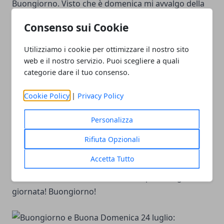
Buongiorno. Visto che è domenica mi avvalgo della
facoltà di non svegliarmi.
Consenso sui Cookie
(Peanuts, Charles M. Schulz)
Utilizziamo i cookie per ottimizzare il nostro sito
web e il nostro servizio. Puoi scegliere a quali
categorie dare il tuo consenso.
Cookie Policy
|
Privacy Policy
La domenica voglio fare solo tre cose: Dormire,
dormire, dormire! Buongiorno!
Personalizza
Rifiuta Opzionali
Accetta Tutto
Ti mando un mazzo di fiori virtuale per rallegrarti la
giornata! Buongiorno!