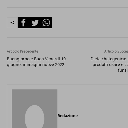
Facebook
Twitter
Whatsapp
Articolo Precedente
Articolo Succe
Buongiorno e Buon Venerdì 10
Dieta chetogenica:
giugno: immagini nuove 2022
prodotti usare e 
funz
Redazione