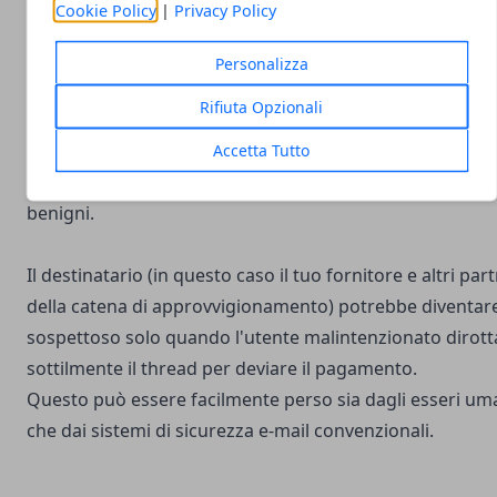
Cookie Policy
|
Privacy Policy
sono stati compromessi
Negli attacchi BEC che sfruttano le acquisizioni di accou
Personalizza
la vittima target e il loro partner della supply chain (fida
Rifiuta Opzionali
ma compromesso) in genere non sanno che gli account
sono stati compromessi. In questi attacchi, la maggior
Accetta Tutto
parte dei messaggi in un thread di conversazione sono
benigni.
Il destinatario (in questo caso il tuo fornitore e altri par
della catena di approvvigionamento) potrebbe diventar
sospettoso solo quando l'utente malintenzionato dirott
sottilmente il thread per deviare il pagamento.
Questo può essere facilmente perso sia dagli esseri um
che dai sistemi di sicurezza e-mail convenzionali.