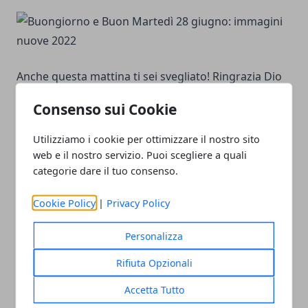
Anche questa mattina ti sei svegliato! Ringrazia Dio
per questo!
Consenso sui Cookie
Utilizziamo i cookie per ottimizzare il nostro sito
“Fra speranza e affanni, fra timori e rabbia,
web e il nostro servizio. Puoi scegliere a quali
immagina che l’alba di ogni giorno sia l’ultima per te:
categorie dare il tuo consenso.
le ore che seguiranno e non speravi più saranno
Cookie Policy
|
Privacy Policy
tutte un incanto.” (Orazio)
Personalizza
Buon Martedì amico, sarà meraviglioso!
Rifiuta Opzionali
Accetta Tutto