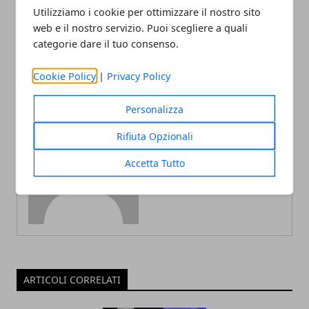
Utilizziamo i cookie per ottimizzare il nostro sito
I Pannelli Fonoassorbenti
Come pulire le airpods per
Ikea: recensioni,
migliorare la qualità
web e il nostro servizio. Puoi scegliere a quali
funzionano? Opinioni
dell'audio
categorie dare il tuo consenso.
Cookie Policy
|
Privacy Policy
Personalizza
Rifiuta Opzionali
Redazione
Accetta Tutto
ARTICOLI CORRELATI