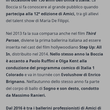
in occasione dei 150 anni dell’Unità d’Italia.
La
Boccia si fa conoscere al grande pubblico quando
partecipa alla 12° edizione di Amici,
tra gli allievi
del talent show di Maria De Filippi.
Nel 2013 fa la sua comparsa anche nel film
Third
Person
, diviene la prima ballerina italiana ad essere
inserita nel cast del film hollywoodiano
Step Up: All
In
, distribuito nel 2014.
Nello stesso anno la Boccia
è accanto a Paolo Ruffini e Olga Kent alla
conduzione del programma comico di Italia 1
Colorado
e va in tournée con
Evolushow di Enrico
Brignano.
Nell’autunno dello stesso anno fa parte
del corpo di ballo di
Sogno e son desto, condotto
da Massimo Ranieri.
Dal 2016 è tra i ballerini professionisti di Amici di