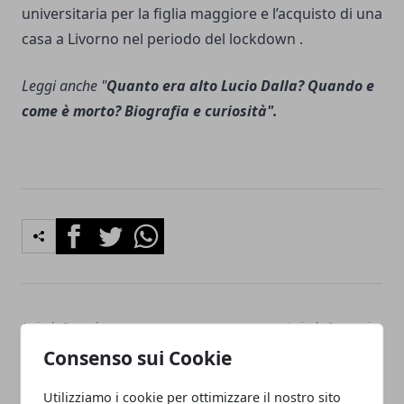
universitaria per la figlia maggiore e l’acquisto di una
casa a Livorno nel periodo del lockdown .
Leggi anche "
Quanto era alto Lucio Dalla? Quando e
come è morto? Biografia e curiosità".
Facebook
Twitter
Whatsapp
Articolo Precedente
Articolo Successivo
Frasi sul Caldo estivo, frasi
Quando le mani si
Consenso sui Cookie
divertenti e ironiche, Frasi
sfiorano: trama, finale e la
sull'Afa e caldo torrido
storia vera del film con
Utilizziamo i cookie per ottimizzare il nostro sito