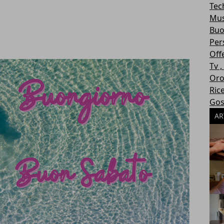
Tec
Mus
Buo
Per
Off
Tv 
Oro
Ric
Gos
AR