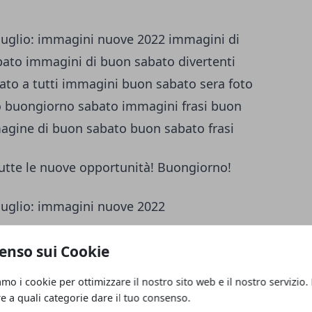
 tutte le nuove opportunità! Buongiorno!
vi da tempo! Buongiorno e Buon Sabto!
enso sui Cookie
amo i cookie per ottimizzare il nostro sito web e il nostro servizio.
re a quali categorie dare il tuo consenso.