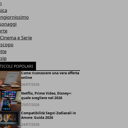
h
ica
ngiornissimo
sonaggi
erte
, Cinema e Serie
scopo
ette
sip
TICOLI POPOLARI
Come riconoscere una vera offerta
online
26/07/2026
Netflix, Prime Video, Disney+:
quale scegliere nel 2026
25/07/2026
Compatibilità Segni Zodiacali in
Amore: Guida 2026
24/07/2026