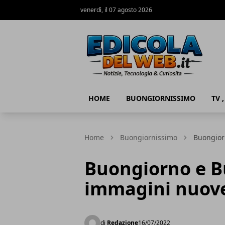
venerdì, il 07 agosto 2026
Edicola del Web
HOME
BUONGIORNISSIMO
TV 
Home
Buongiornissimo
Buongior
Buongiorno e Bu
immagini nuov
di
Redazione
16/07/2022