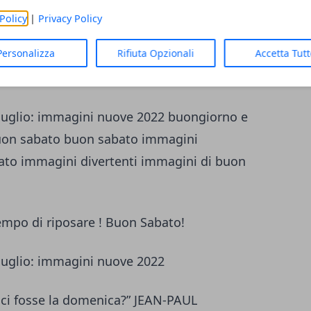
Policy
|
Privacy Policy
Personalizza
Rifiuta Opzionali
Accetta Tut
te e divertente!
empo di riposare ! Buon Sabato!
 ci fosse la domenica?” JEAN-PAUL