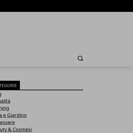
Cerca
TEGORIE
g
alità
ming
a e Giardino
essere
uty & Cosmesi