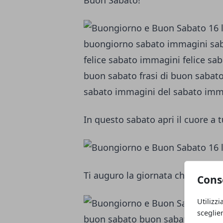
Buon Sabato!
In questo sabato apri il cuore a
Ti auguro la giornata che sogna
Cons
Utilizzi
sceglie