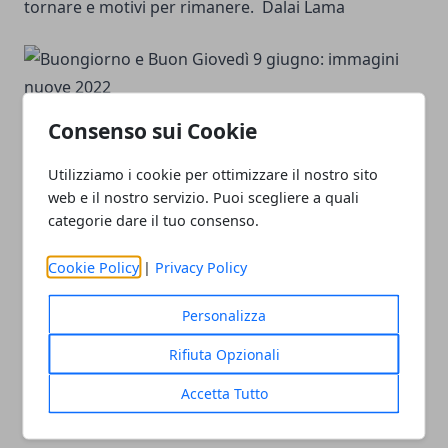
tornare e motivi per rimanere. Dalai Lama
Consenso sui Cookie
Attenzione alla paure del giorno. Amano rubare i
sogni della notte. Fabrizio Caramagna
Utilizziamo i cookie per ottimizzare il nostro sito
web e il nostro servizio. Puoi scegliere a quali
categorie dare il tuo consenso.
Cookie Policy
|
Privacy Policy
Per essere felici bisogna allenarsi tutti i giorni.
Personalizza
Alberto Casiraghy. Buongiorno!
Rifiuta Opzionali
Accetta Tutto