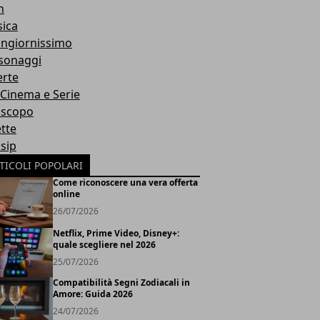
h
ica
ngiornissimo
sonaggi
erte
, Cinema e Serie
scopo
ette
sip
TICOLI POPOLARI
Come riconoscere una vera offerta
online
26/07/2026
Netflix, Prime Video, Disney+:
quale scegliere nel 2026
25/07/2026
Compatibilità Segni Zodiacali in
Amore: Guida 2026
24/07/2026