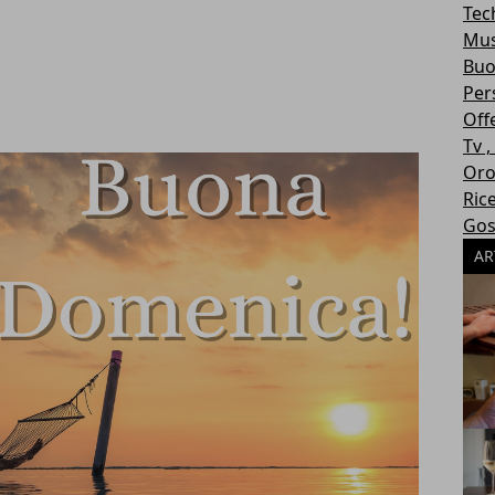
Tec
Mus
Buo
Per
Off
Tv 
Oro
Ric
Gos
AR