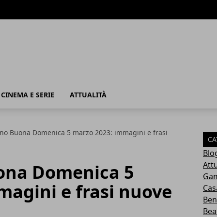
, CINEMA E SERIE
ATTUALITÀ
no Buona Domenica 5 marzo 2023: immagini e frasi
CA
Blo
Attu
ona Domenica 5
Ga
magini e frasi nuove
Cas
Ben
Bea