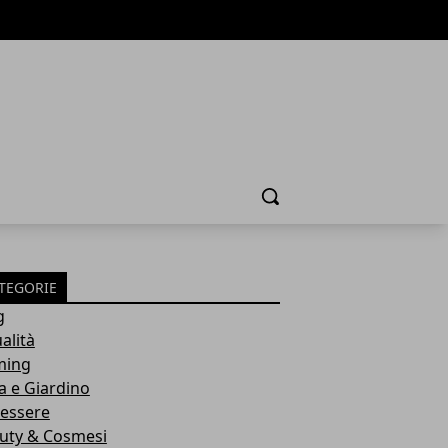
Cerca
TEGORIE
g
alità
ming
a e Giardino
essere
uty & Cosmesi