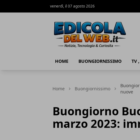
venerdì, il 07 agosto 2026
Edicola del Web
HOME
BUONGIORNISSIMO
TV 
Buongior
Home
Buongiornissimo
nuove
Buongiorno Bu
marzo 2023: im