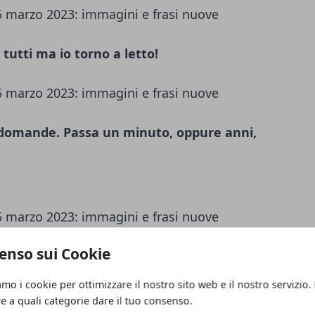
utti ma io torno a letto!
domande. Passa un minuto, oppure anni,
enso sui Cookie
me Divano...sarà un caso? Buongiorno e
amo i cookie per ottimizzare il nostro sito web e il nostro servizio.
re a quali categorie dare il tuo consenso.