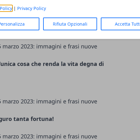
Policy
|
Privacy Policy
nza sveglia, senza impegni, senza nulla
Personalizza
Rifiuta Opzionali
Accetta Tut
’unica cosa che renda la vita degna di
uguro tanta fortuna!