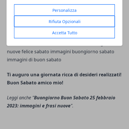
(Mark Twain)
Personalizza
Rifiuta Opzionali
Accetta Tutto
Ti auguro una giornata ricca di desideri realizzati!
Buon Sabato amico mio!
Leggi anche "
Buongiorno Buon Sabato 25 febbraio
2023: immagini e frasi nuove
".