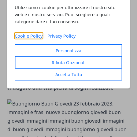
Utilizziamo i cookie per ottimizzare il nostro sito
web e il nostro servizio. Puoi scegliere a quali
“Non mi importa di vivere in
categorie dare il tuo consenso.
un mondo di uomini fintanto che posso esserci
Cookie Policy
|
Privacy Policy
anch'io come donna.”
MARILYN MONROE
Personalizza
Rifiuta Opzionali
Accetta Tutto
Ti auguro una vita piena di sogni realizzati!