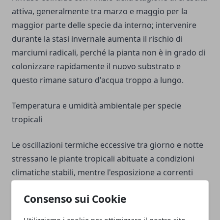
attiva, generalmente tra marzo e maggio per la
maggior parte delle specie da interno; intervenire
durante la stasi invernale aumenta il rischio di
marciumi radicali, perché la pianta non è in grado di
colonizzare rapidamente il nuovo substrato e
questo rimane saturo d'acqua troppo a lungo.
Temperatura e umidità ambientale per specie
tropicali
Le oscillazioni termiche eccessive tra giorno e notte
stressano le piante tropicali abituate a condizioni
climatiche stabili, mentre l'esposizione a correnti
d'aria fredda provenienti da porte, finestre o
Consenso sui Cookie
impianti di climatizzazione causa disseccamenti
improvvisi delle foglie e caduta prematura del
Utilizziamo i cookie per ottimizzare il nostro sito