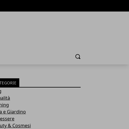
Cerca
TEGORIE
g
alità
ming
a e Giardino
essere
uty & Cosmesi