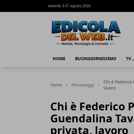
venerdì, il 07 agosto 2026
Edicola del Web
HOME
BUONGIORNISSIMO
TV 
Chi è Federico 
Home
Personaggi
lavoro
Chi è Federico 
Guendalina Tava
privata, lavoro