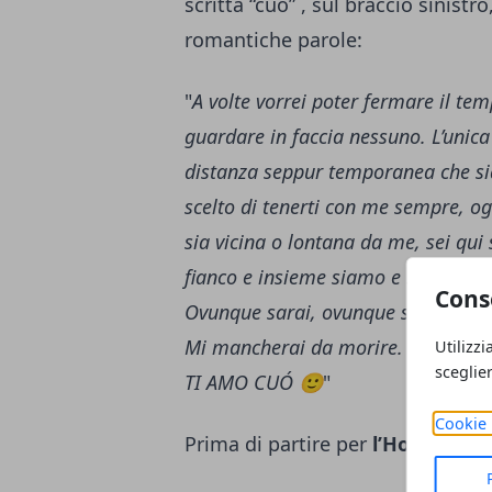
scritta “cuò” , sul braccio sinist
romantiche parole:
"
A volte vorrei poter fermare il te
guardare in faccia nessuno. L’uni
distanza seppur temporanea che sia
scelto di tenerti con me sempre, o
sia vicina o lontana da me, sei qui
fianco e insieme siamo e saremo inv
Cons
Ovunque sarai, ovunque sarò.
Mi mancherai da morire.
Utilizzi
sceglie
TI AMO CUÓ 🙂
"
Cookie 
Prima di partire per
l’Honduras
G