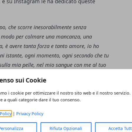
ro, e su Instagram le ha dedicato queste
mpo, che scorre inesorabilmente senza
ca modo per colmare una mancanza, una
, è avere tanta forza e tanto amore, io ho
gni istante, ogni momento, ogni secondo che tu
 sulla mia pelle, nel mio sangue con me al tuo
incibili.
enso sui Cookie
amo i cookie per ottimizzare il nostro sito web e il nostro servizio.
re a quali categorie dare il tuo consenso.
Policy
|
Privacy Policy
uendalina, parla della distanza:
Personalizza
Rifiuta Opzionali
Accetta Tut