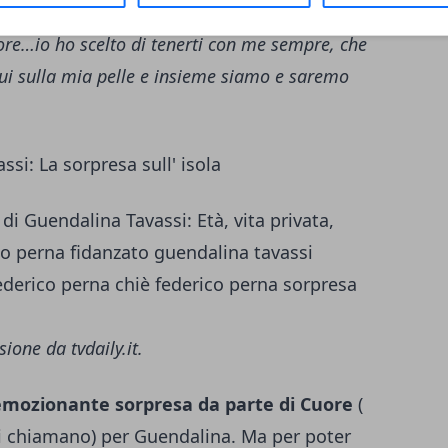
ncanza, una distanza seppur temporanea che
ore…io ho scelto di tenerti con me sempre, che
qui sulla mia pelle e insieme siamo e saremo
si: La sorpresa sull' isola
one da tvdaily.it.
emozionante sorpresa da parte di Cuore
(
 si chiamano) per Guendalina. Ma per poter