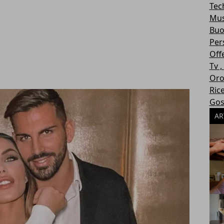
Tec
Mus
Buo
Per
Off
Tv 
Oro
Ric
Gos
AR