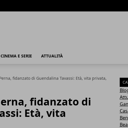
, CINEMA E SERIE
ATTUALITÀ
Perna, fidanzato di Guendalina Tavassi: Età, vita privata,
CA
Blo
Attu
Perna, fidanzato di
Ga
ssi: Età, vita
Cas
Ben
Bea