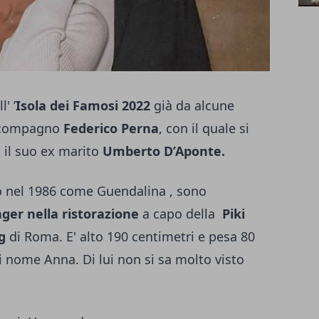
' ’
Isola dei Famosi 2022
già da alcune
 compagno
Federico Perna
, con il quale si
 il suo ex marito
Umberto D’Aponte.
to nel 1986 come Guendalina , sono
er nella ristorazione
a capo della
Piki
g
di Roma. E' alto 190 centimetri e pesa 80
di nome Anna. Di lui non si sa molto visto