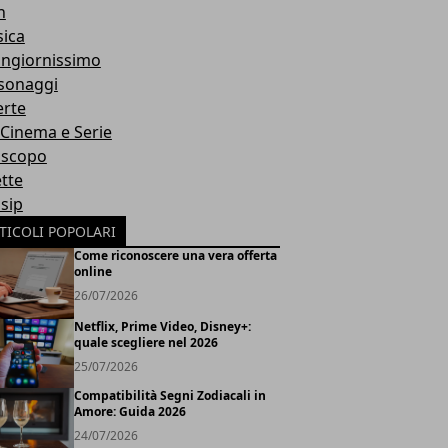
h
ica
ngiornissimo
sonaggi
erte
, Cinema e Serie
scopo
ette
sip
TICOLI POPOLARI
Come riconoscere una vera offerta
online
26/07/2026
Netflix, Prime Video, Disney+:
quale scegliere nel 2026
25/07/2026
Compatibilità Segni Zodiacali in
Amore: Guida 2026
24/07/2026