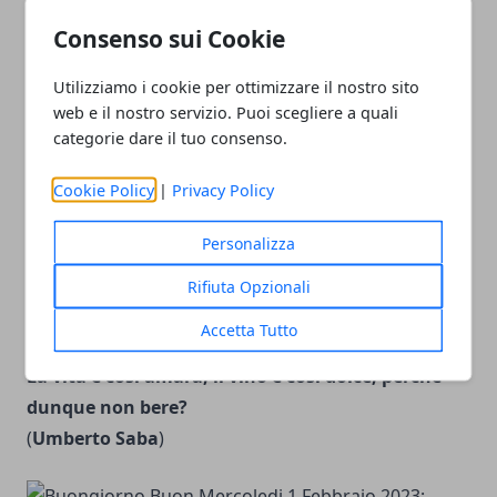
Le cose più belle della vita non si possono toccare,
Consenso sui Cookie
sono: emozioni, sentimenti e sensazioni!
Utilizziamo i cookie per ottimizzare il nostro sito
web e il nostro servizio. Puoi scegliere a quali
categorie dare il tuo consenso.
Cookie Policy
|
Privacy Policy
Fa respiri profondi, sorridi e sii ottimista vedrai
che la vita ti sorprenderà!
Personalizza
Rifiuta Opzionali
Accetta Tutto
La vita è così amara, il vino è così dolce; perché
dunque non bere?
(
Umberto Saba
)