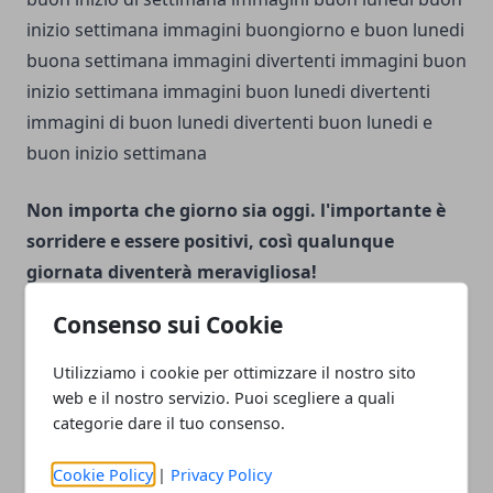
Non importa che giorno sia oggi. l'importante è
sorridere e essere positivi, così qualunque
giornata diventerà meravigliosa!
Consenso sui Cookie
Utilizziamo i cookie per ottimizzare il nostro sito
web e il nostro servizio. Puoi scegliere a quali
“Tra vent’anni non sarete delusi delle cose che
categorie dare il tuo consenso.
avete fatto ma da quelle che non avete fatto.
Cookie Policy
|
Privacy Policy
Allora levate l’ancora,abbandonate i porti sicuri,