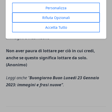
catturate il vento nelle vostre vele. Esplorate.
Personalizza
Sognate. Scoprite.’’
(Mark Twain)
Rifiuta Opzionali
Accetta Tutto
Non aver paura di lottare per ciò in cui credi,
anche se questo significa lottare da solo.
(Anonimo)
Leggi anche "
Buongiorno Buon Lunedi 23 Gennaio
2023: immagini e frasi nuove"
.