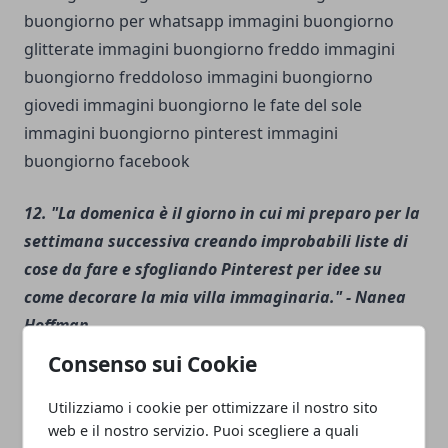
12. "La domenica è il giorno in cui mi preparo per la
settimana successiva creando improbabili liste di
cose da fare e sfogliando Pinterest per idee su
come decorare la mia villa immaginaria." - Nanea
Hoffman
Consenso sui Cookie
13. "Non è che passiamo cinque giorni aspettando
Utilizziamo i cookie per ottimizzare il nostro sito
con ansia solo due. È che la maggior parte delle
web e il nostro servizio. Puoi scegliere a quali