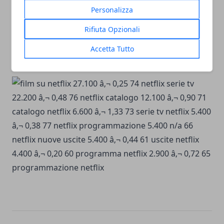
Unfriended dark web
(11 luglio)
Personalizza
Sotto il sole di Amalfi
(13 luglio)
Persuasione
(15 luglio)
Rifiuta Opzionali
The Gray Man
(22 luglio)
Accetta Tutto
Purple Hearts
(29 luglio)