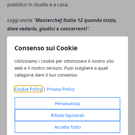
pubblico in studio e a casa.
Leggi anche "
Masterchef Italia 12 quando inizia,
dove vederlo, giudici e concorrenti
".
Consenso sui Cookie
Utilizziamo i cookie per ottimizzare il nostro sito
Facebook
Twitter
Whatsapp
web e il nostro servizio. Puoi scegliere a quali
categorie dare il tuo consenso.
Cookie Policy
|
Privacy Policy
Articolo Precedente
Articolo Successivo
Personalizza
Buongiorno e Buon
Buongiorno e Buon Giovedì
Venerdì 15 luglio:
14 luglio: immagini nuove
Rifiuta Opzionali
immagini nuove 2022
2022
Accetta Tutto