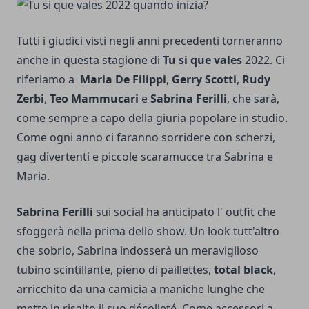
Tutti i giudici visti negli anni precedenti torneranno
anche in questa stagione di
Tu si que vales
2022. Ci
riferiamo a
Maria De Filippi
,
Gerry Scotti
,
Rudy
Zerbi
,
Teo Mammucari
e
Sabrina Ferilli
, che sarà,
come sempre a capo della giuria popolare in studio.
Come ogni anno ci faranno sorridere con scherzi,
gag divertenti e piccole scaramucce tra Sabrina e
Maria.
Sabrina Ferilli
sui social ha anticipato l' outfit che
sfoggerà nella prima dello show. Un look tutt'altro
che sobrio, Sabrina indosserà un meraviglioso
tubino scintillante, pieno di paillettes,
total black
,
arricchito da una camicia a maniche lunghe che
mette in risalto il suo décolleté. Come accessori a