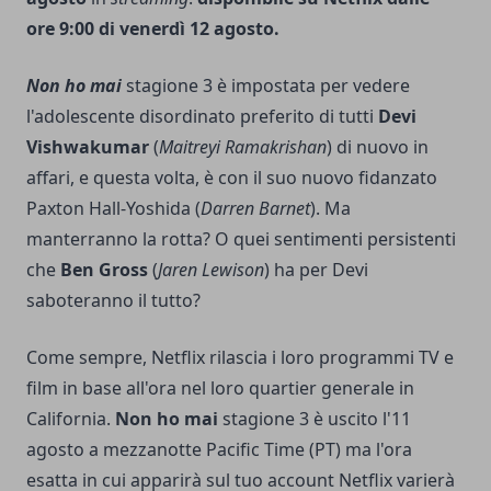
ore
9:00
di
venerdì 12 agosto
.
Non ho mai
stagione 3 è impostata per vedere
l'adolescente disordinato preferito di tutti
Devi
Vishwakumar
(
Maitreyi Ramakrishan
) di nuovo in
affari, e questa volta, è con il suo nuovo fidanzato
Paxton Hall-Yoshida (
Darren Barnet
). Ma
manterranno la rotta? O quei sentimenti persistenti
che
Ben Gross
(
Jaren Lewison
) ha per Devi
saboteranno il tutto?
Come sempre, Netflix rilascia i loro programmi TV e
film in base all'ora nel loro quartier generale in
California.
Non ho mai
stagione 3 è uscito l'11
agosto a mezzanotte Pacific Time (PT) ma l'ora
esatta in cui apparirà sul tuo account Netflix varierà