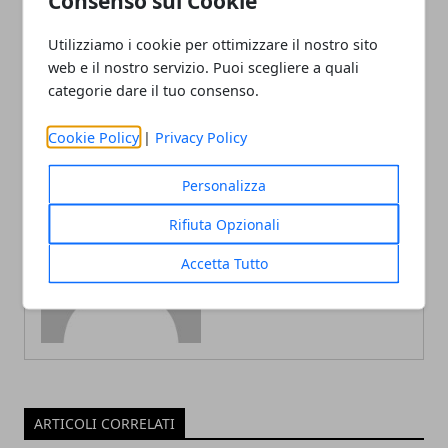
Consenso sui Cookie
Propaganda Live quando
Ferragosto frasi ed
ricomincia 2022?
immagini: 15 Agosto 2022 i
Utilizziamo i cookie per ottimizzare il nostro sito
Buongiorno per Whatsapp
web e il nostro servizio. Puoi scegliere a quali
o Facebook
categorie dare il tuo consenso.
Cookie Policy
|
Privacy Policy
Personalizza
Rifiuta Opzionali
Redazione
Accetta Tutto
ARTICOLI CORRELATI