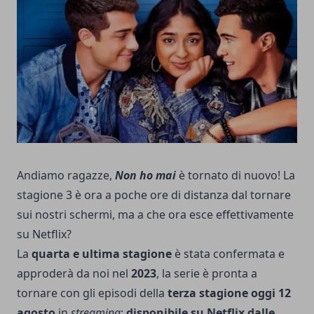
Andiamo ragazze,
Non ho mai
è tornato di nuovo! La
stagione 3 è ora a poche ore di distanza dal tornare
sui nostri schermi, ma a che ora esce effettivamente
su Netflix?
La
quarta e ultima stagione
è stata confermata e
approderà da noi nel
2023
, la serie è pronta a
tornare con gli episodi della
terza stagione oggi 12
agosto
in
streaming
:
disponibile su
Netflix
dalle