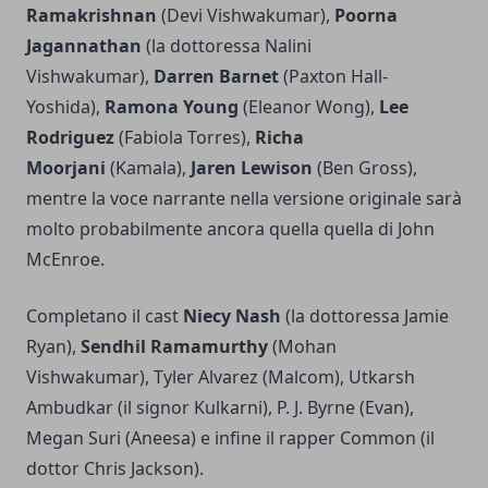
Ramakrishnan
(Devi Vishwakumar),
Poorna
Jagannathan
(la dottoressa Nalini
Vishwakumar),
Darren Barnet
(Paxton Hall-
Yoshida),
Ramona Young
(Eleanor Wong),
Lee
Rodriguez
(Fabiola Torres),
Richa
Moorjani
(Kamala),
Jaren Lewison
(Ben Gross),
mentre la voce narrante nella versione originale sarà
molto probabilmente ancora quella quella di John
McEnroe.
Completano il cast
Niecy Nash
(la dottoressa Jamie
Ryan),
Sendhil Ramamurthy
(Mohan
Vishwakumar), Tyler Alvarez (Malcom), Utkarsh
Ambudkar (il signor Kulkarni), P. J. Byrne (Evan),
Megan Suri (Aneesa) e infine il rapper Common (il
dottor Chris Jackson).