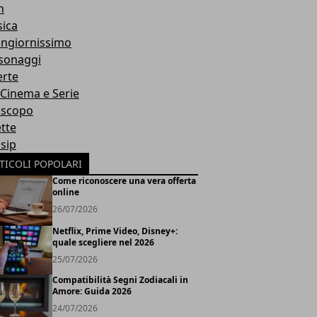
h
ica
ngiornissimo
sonaggi
erte
, Cinema e Serie
scopo
ette
sip
TICOLI POPOLARI
Come riconoscere una vera offerta
online
26/07/2026
Netflix, Prime Video, Disney+:
quale scegliere nel 2026
25/07/2026
Compatibilità Segni Zodiacali in
Amore: Guida 2026
24/07/2026