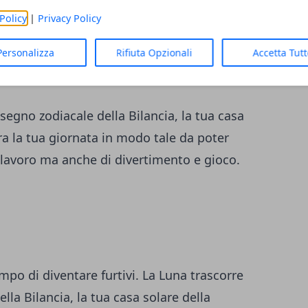
Policy
|
Privacy Policy
per avere tutto ciò di cui hai bisogno nel
Personalizza
Rifiuta Opzionali
Accetta Tut
e se la tua vita fosse esattamente come vuoi
 segno zodiacale della Bilancia, la tua casa
ura la tua giornata in modo tale da poter
lavoro ma anche di divertimento e gioco.
tempo di diventare furtivi. La Luna trascorre
lla Bilancia, la tua casa solare della