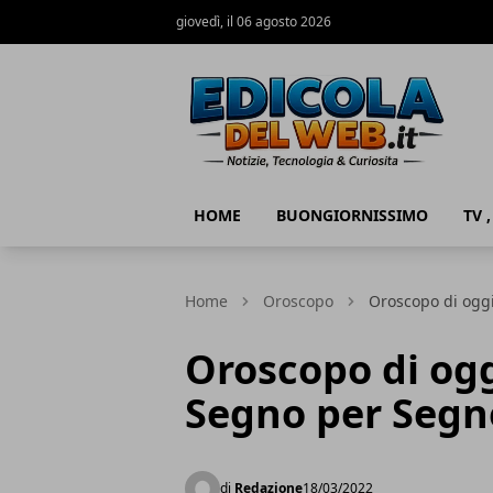
giovedì, il 06 agosto 2026
Edicola del Web
HOME
BUONGIORNISSIMO
TV 
Home
Oroscopo
Oroscopo di ogg
Oroscopo di ogg
Segno per Segn
di
Redazione
18/03/2022