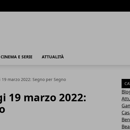
, CINEMA E SERIE
ATTUALITÀ
i 19 marzo 2022: Segno per Segno
CA
Blo
i 19 marzo 2022:
Attu
o
Ga
Cas
Ben
Bea