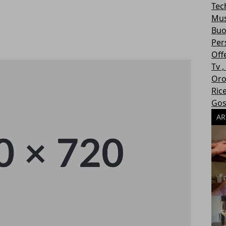
Tec
Mus
Buo
Per
Off
Tv 
Oro
Ric
Gos
AR