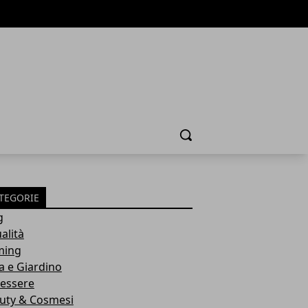
Cerca
TEGORIE
g
alità
ming
a e Giardino
essere
uty & Cosmesi