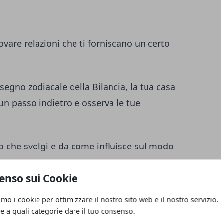
ovare relazioni che ti forniscano un certo
 segno zodiacale della Bilancia, la tua casa
 un passo indietro e osserva le tue
lo che svolgi e da come influisce sul modo
on te.
enso sui Cookie
amo i cookie per ottimizzare il nostro sito web e il nostro servizio.
re a quali categorie dare il tuo consenso.