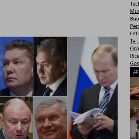
Tec
Mus
Buo
Per
Off
Tv 
Oro
Ric
Gos
AR