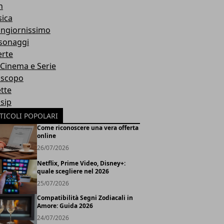
h
ica
ngiornissimo
sonaggi
erte
, Cinema e Serie
scopo
ette
sip
TICOLI POPOLARI
Come riconoscere una vera offerta
online
26/07/2026
Netflix, Prime Video, Disney+:
quale scegliere nel 2026
25/07/2026
Compatibilità Segni Zodiacali in
Amore: Guida 2026
24/07/2026