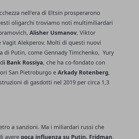
cchezza nell'era di Eltsin prosperarono
esti oligarchi troviamo noti multimiliardari
bramovich,
Alisher Usmanov
, Viktor
 Vagit Alekperov. Molti di questi nuovi
ata di Putin, come Gennady Timchenko, Yury
 d
i Bank Rossiya
, che ha co-fondato con
uori San Pietroburgo e
Arkady Rotenberg
,
ruzioni di gasdotti nel 2019 per circa 1,3
tro a sanzioni. Ma i miliardari russi che
di avere
poca influenza su Putin.
Fridman
,