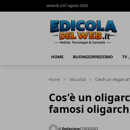
venerdì, il 07 agosto 2026
Edicola del Web
HOME
BUONGIORNISSIMO
TV 
Home
Attualità
Cos'è un oligarca?
Cos'è un oligarc
famosi oligarch
di
Redazione
27/03/2022