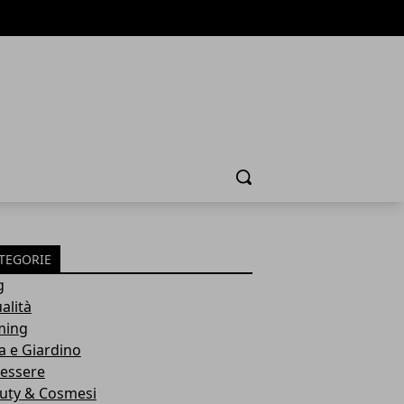
Cerca
TEGORIE
g
alità
ming
a e Giardino
essere
uty & Cosmesi