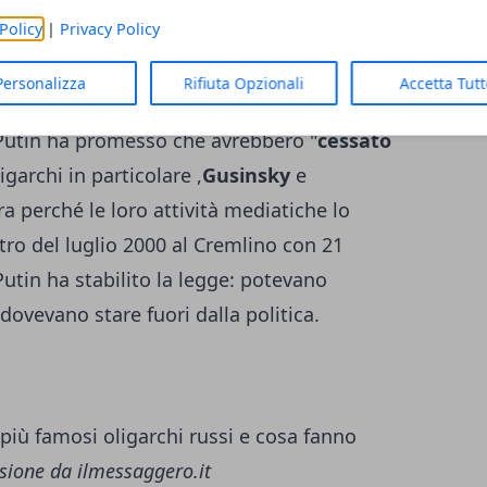
Policy
|
Privacy Policy
i oligarchi russi?
Personalizza
Rifiuta Opzionali
Accetta Tut
ore di Eltsin, i primi oligarchi erano
 Putin ha promesso che avrebbero "
cessato
igarchi in particolare ,
Gusinsky
e
ra perché le loro attività mediatiche lo
ro del luglio 2000 al Cremlino con 21
Putin ha stabilito la legge: potevano
 dovevano stare fuori dalla politica.
sione da ilmessaggero.it