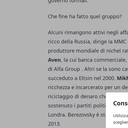
governo formali.
Che fine ha fatto quel gruppo?
Alcuni rimangono attivi negli af
ricco della Russia, dirige la MMC 
produttore mondiale di nichel raf
Aven
, la cui banca commerciale
di Alfa Group . Altri se la sono
succeduto a Eltsin nel 2000.
Mik
ricchezza e incarcerato per un de
riciclaggio di denaro che second
Cons
sostenuto i partiti politici contra
Londra. Berezovsky è stato trova
Utilizzi
sceglie
2013.