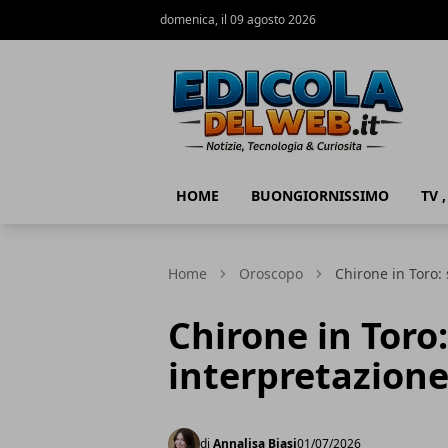
domenica, il 09 agosto 2026
Edicola del Web
HOME
BUONGIORNISSIMO
TV 
Home
Oroscopo
Chirone in Toro: 
Chirone in Toro:
interpretazion
di
Annalisa Biasi
01/07/2026