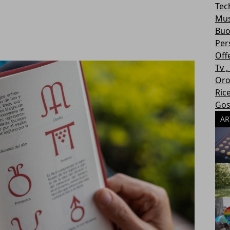
Tec
Mus
Buo
Per
Off
Tv 
Oro
Ric
Gos
AR