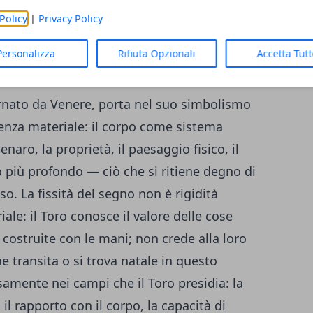
descrive una condizione paradossale: la
Policy
|
Privacy Policy
l punto esatto da cui si impara a curare gli
Personalizza
Rifiuta Opzionali
Accetta Tut
ernato da Venere, porta nel suo simbolismo
enza materiale: il corpo come sistema
enaro, la proprietà, il paesaggio fisico, il
o più profondo — ciò che si ritiene degno di
so. La fissità del segno non è rigidità
iale: il Toro conosce il valore delle cose
 costruite con le mani; non crede alla loro
e transita o si trova natale in questo
cisamente nei campi che il Toro presidia: la
il rapporto con il corpo, la capacità di