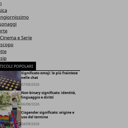
h
ica
ngiornissimo
sonaggi
erte
, Cinema e Serie
scopo
ette
sip
TICOLI POPOLARI
Significato emoji: le più fraintese
nelle chat
07/08/2026
Non-binary significato: identità,
linguaggio e diritti
06/08/2026
Cisgender significato: origine e
uso del termine
04/08/2026