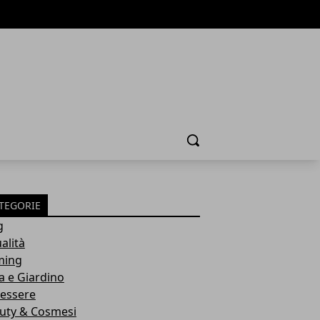
Cerca
TEGORIE
g
alità
ming
a e Giardino
essere
uty & Cosmesi