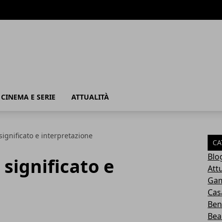
, CINEMA E SERIE
ATTUALITÀ
significato e interpretazione
CA
Blo
 significato e
Attu
e
Ga
Cas
Ben
Bea