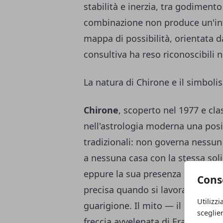
stabilità e inerzia, tra godiment
combinazione non produce un'int
mappa di possibilità, orientata da 
consultiva ha reso riconoscibili 
La natura di Chirone e il simboli
Chirone
, scoperto nel 1977 e cl
nell'astrologia moderna una posi
tradizionali: non governa nessun
a nessuna casa con la stessa soli
eppure la sua presenza in carta 
Cons
precisa quando si lavora su traum
Utilizzi
guarigione. Il mito — il centaur
sceglie
freccia avvelenata di Eracle, inc