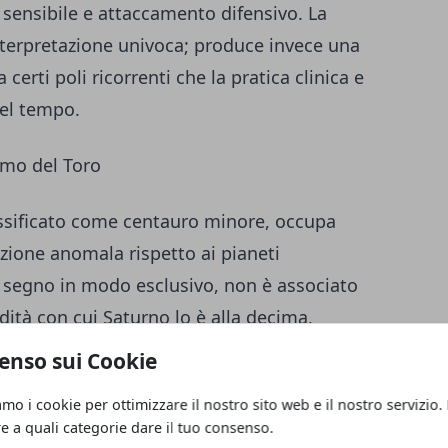
o sensibile e attaccamento difensivo. La
erpretazione univoca; produce invece una
certi poli ricorrenti che la pratica clinica e
nel tempo.
smo del Toro
assificato come centauro minore, occupa
zione anomala rispetto ai pianeti
 segno in modo esclusivo, non è associato
dità con cui Saturno lo è alla decima,
risulta quasi sempre diagnosticamente
enso sui Cookie
i, vulnerabilità croniche e processi di
amo i cookie per ottimizzare il nostro sito web e il nostro servizio.
o Chirone, ferito accidentalmente da una
re a quali categorie dare il tuo consenso.
apace di morire per la sua natura immortale